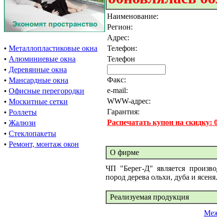
Наименование:
Регион:
Адрес:
•
Металлопластиковые окна
Телефон:
•
Алюминиевые окна
Телефон
•
Деревянные окна
Факс:
•
Мансардные окна
e-mail:
•
Офисные перегородки
WWW-адрес:
•
Москитные сетки
Гарантия:
•
Роллеты
Распечатать купон на скидку:
•
Жалюзи
•
Стеклопакеты
•
Ремонт, монтаж окон
О фирме
ЧП "Берег-Д" является произв
пород дерева ольхи, дуба и ясеня
Реализуемая продукция
Меж