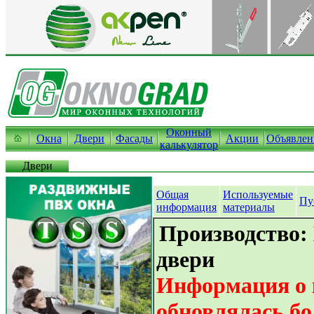
Оконный
Окна
Двери
Фасады
Акции
Объявлен
калькулятор
Двери
Общая
Используемые
Пу
информация
материалы
Производство
двери
Информация о 
обновлялась бо