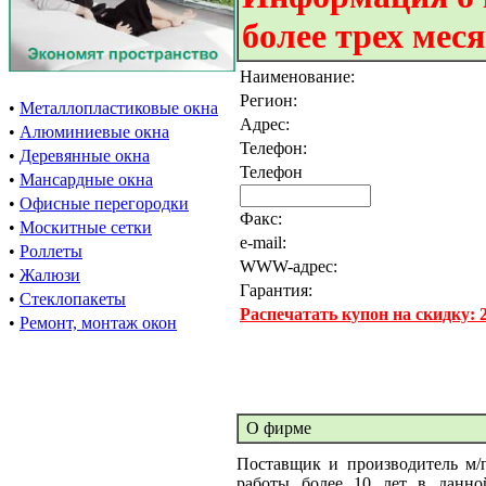
более трех мес
Наименование:
Регион:
•
Металлопластиковые окна
Адрес:
•
Алюминиевые окна
Телефон:
•
Деревянные окна
Телефон
•
Мансардные окна
•
Офисные перегородки
Факс:
•
Москитные сетки
e-mail:
•
Роллеты
WWW-адрес:
•
Жалюзи
Гарантия:
•
Стеклопакеты
Распечатать купон на скидку:
•
Ремонт, монтаж окон
О фирме
Поставщик и производитель м/
работы более 10 лет в данно