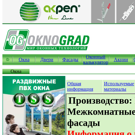
Оконный
Окна
Двери
Фасады
Акции
калькулятор
Окна
Общая
Используемые
информация
материалы
Производство:
Межкомнатные 
фасады
Информация о 