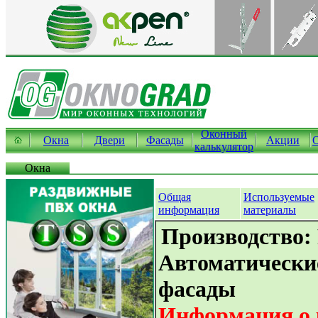
Оконный
Окна
Двери
Фасады
Акции
калькулятор
Окна
Общая
Используемые
информация
материалы
Производство: 
Автоматически
фасады
Информация о 