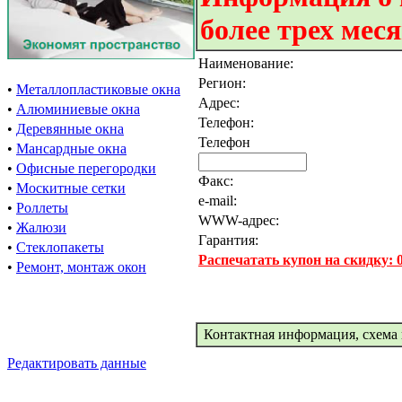
более трех мес
Наименование:
Регион:
•
Металлопластиковые окна
Адрес:
•
Алюминиевые окна
Телефон:
•
Деревянные окна
Телефон
•
Мансардные окна
•
Офисные перегородки
Факс:
•
Москитные сетки
e-mail:
•
Роллеты
WWW-адрес:
•
Жалюзи
Гарантия:
•
Стеклопакеты
Распечатать купон на скидку:
•
Ремонт, монтаж окон
Контактная информация, схема 
Редактировать данные