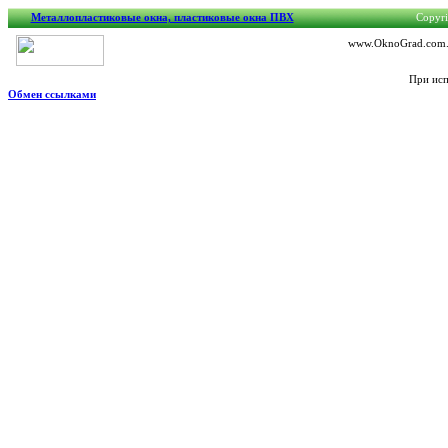
Металлопластиковые окна, пластиковые окна ПВХ
Copyri
www.OknoGrad.com.ua
При исп
Обмен ссылками