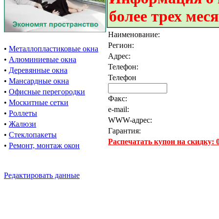
более трех мес
Наименование:
Регион:
•
Металлопластиковые окна
Адрес:
•
Алюминиевые окна
Телефон:
•
Деревянные окна
Телефон
•
Мансардные окна
•
Офисные перегородки
Факс:
•
Москитные сетки
e-mail:
•
Роллеты
WWW-адрес:
•
Жалюзи
Гарантия:
•
Стеклопакеты
Распечатать купон на скидку:
•
Ремонт, монтаж окон
Редактировать данные