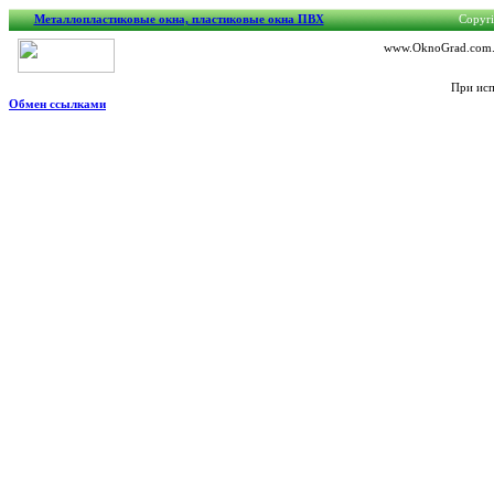
Металлопластиковые окна, пластиковые окна ПВХ
Copyri
www.OknoGrad.com.ua
При исп
Обмен ссылками