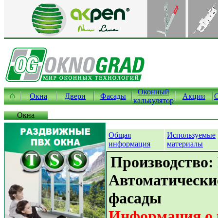
Оконный
Окна
Двери
Фасады
Акции
калькулятор
Окна
Общая
Используемые
информация
материалы
Производство: 
Автоматически
фасады
Информация о 