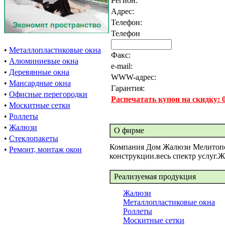
Регион:
Адрес:
Телефон:
Телефон
•
Металлопластиковые окна
Факс:
•
Алюминиевые окна
e-mail:
•
Деревянные окна
WWW-адрес:
•
Мансардные окна
Гарантия:
•
Офисные перегородки
Распечатать купон на скидку:
•
Москитные сетки
•
Роллеты
•
Жалюзи
О фирме
•
Стеклопакеты
Компания Дом Жалюзи Мелитопо
•
Ремонт, монтаж окон
конструкции.весь спектр услуг.
Реализуемая продукция
Жалюзи
Металлопластиковые окна
Роллеты
Москитные сетки