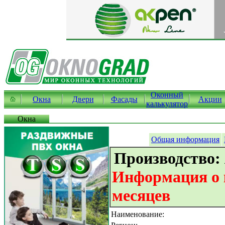
Оконный
Окна
Двери
Фасады
Акции
калькулятор
Окна
Общая информация
Производство:
Информация о к
месяцев
Наименование: