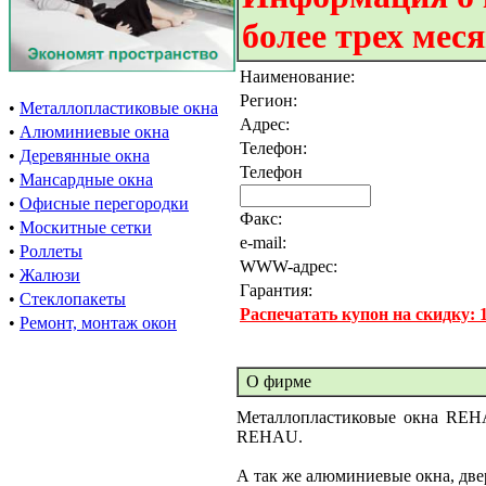
более трех мес
Наименование:
Регион:
•
Металлопластиковые окна
Адрес:
•
Алюминиевые окна
Телефон:
•
Деревянные окна
Телефон
•
Мансардные окна
•
Офисные перегородки
Факс:
•
Москитные сетки
e-mail:
•
Роллеты
WWW-адрес:
•
Жалюзи
Гарантия:
•
Стеклопакеты
Распечатать купон на скидку:
•
Ремонт, монтаж окон
О фирме
Металлопластиковые окна REHA
REHAU.
А так же алюминиевые окна, двер