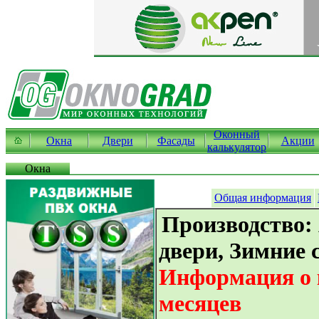
Оконный
Окна
Двери
Фасады
Акции
калькулятор
Окна
Общая информация
Производство
двери, Зимние 
Информация о к
месяцев