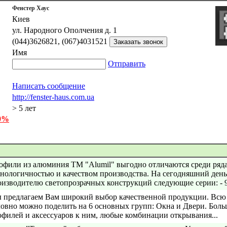
Фенстер Хаус
Киев
ул. Народного Ополчения д. 1
(044)3626821, (067)4031521
Имя
Отправить
Написать сообщение
http://fenster-haus.com.ua
> 5 лет
 0%
офили из алюминия ТМ "Alumil" выгодно отличаются среди ряда
хнологичностью и качеством производства. На сегодняшний ден
оизводителю светопрозрачных конструкций следующие серии: - 90
 предлагаем Вам широкий выбор качественной продукции. Всю 
ловно можно поделить на 6 основных групп: Окна и Двери. Бо
офилей и аксессуаров к ним, любые комбинации открывания...