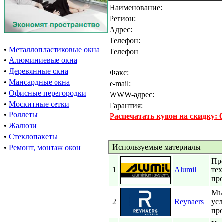
Наименование:
Регион:
Адрес:
Телефон:
•
Металлопластиковые окна
Телефон
•
Алюминиевые окна
•
Деревянные окна
Факс:
•
Мансардные окна
e-mail:
•
Офисные перегородки
WWW-адрес:
•
Москитные сетки
Гарантия:
•
Роллеты
Распечатать купон на скидку:
•
Жалюзи
•
Стеклопакеты
Используемые материалы
•
Ремонт, монтаж окон
Пр
1
Alumil
те
пр
Мы
2
Reynaers
ус
пр