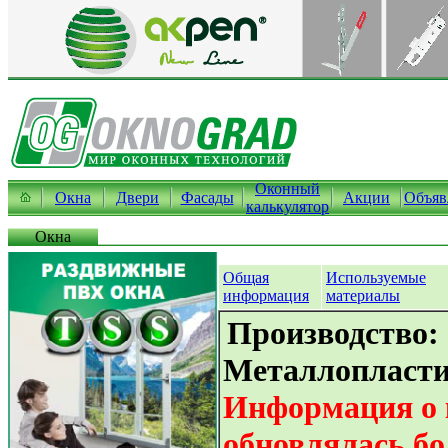
Оконный
Окна
Двери
Фасады
Акции
Объяв
калькулятор
Окна
Общая
Используемые
информация
материалы
Производство:
Металлопласти
Информация о 
обновлялась бо