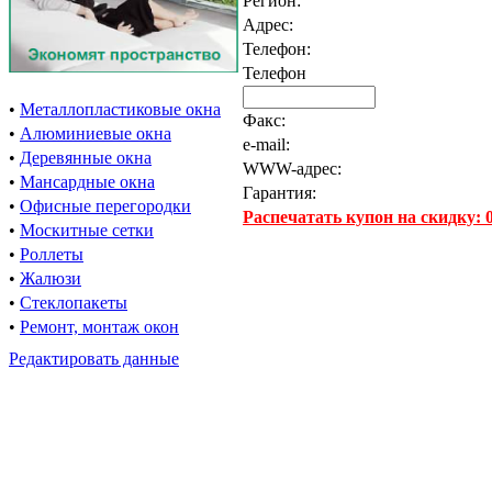
Регион:
Адрес:
Телефон:
Телефон
•
Металлопластиковые окна
Факс:
•
Алюминиевые окна
e-mail:
•
Деревянные окна
WWW-адрес:
•
Мансардные окна
Гарантия:
•
Офисные перегородки
Распечатать купон на скидку:
•
Москитные сетки
•
Роллеты
•
Жалюзи
•
Стеклопакеты
•
Ремонт, монтаж окон
Редактировать данные