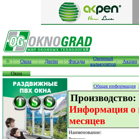
Оконный
Окна
Двери
Фасады
Акции
калькулятор
Окна
Общая информация
Производство:
Информация о к
месяцев
Наименование: