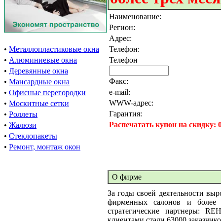
Наименование:
Регион:
Адрес:
•
Металлопластиковые окна
Телефон:
•
Алюминиевые окна
Телефон
•
Деревянные окна
Факс:
•
Мансардные окна
e-mail:
•
Офисные перегородки
WWW-адрес:
•
Москитные сетки
Гарантия:
•
Роллеты
Распечатать купон на скидку:
•
Жалюзи
•
Стеклопакеты
•
Ремонт, монтаж окон
О фирме
За годы своей деятельности выр
фирменных салонов и более 
стратегические партнеры: RE
клиентами стали 63000 заказчиков