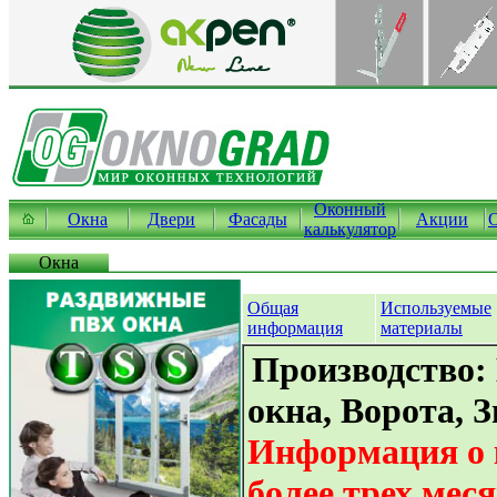
Оконный
Окна
Двери
Фасады
Акции
калькулятор
Окна
Общая
Используемые
информация
материалы
Производство:
окна, Ворота, 
Информация о 
более трех мес