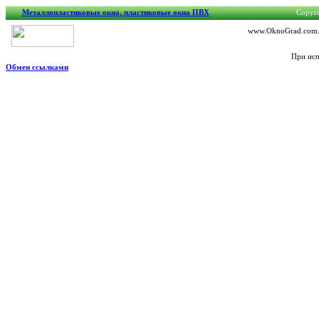
Металлопластиковые окна, пластиковые окна ПВХ
Copyri
www.OknoGrad.com.ua
При исп
Обмен ссылками