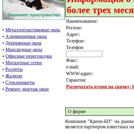
более трех мес
Наименование:
Регион:
•
Металлопластиковые окна
Адрес:
•
Алюминиевые окна
Телефон:
•
Деревянные окна
Телефон
•
Мансардные окна
•
Офисные перегородки
Факс:
•
Москитные сетки
e-mail:
•
Роллеты
WWW-адрес:
•
Жалюзи
Гарантия:
•
Стеклопакеты
Распечатать купон на скидку:
•
Ремонт, монтаж окон
О фирме
Компания "Креон-БП" на рынке 
является партнером известных н