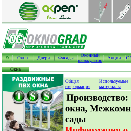
Оконный
Окна
Двери
Фасады
Акции
Об
калькулятор
Окна
Общая
Используемые
информация
материалы
Производство:
окна, Межкомн
сады
Информация о 