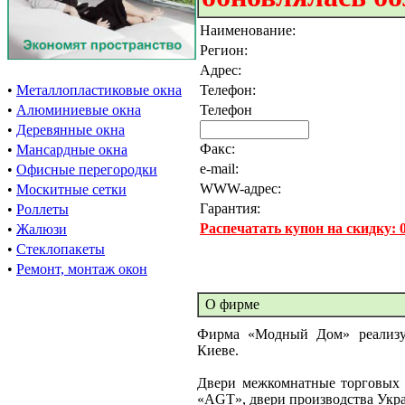
Наименование:
Регион:
Адрес:
•
Металлопластиковые окна
Телефон:
•
Алюминиевые окна
Телефон
•
Деревянные окна
Факс:
•
Мансардные окна
e-mail:
•
Офисные перегородки
WWW-адрес:
•
Москитные сетки
Гарантия:
•
Роллеты
Распечатать купон на скидку:
•
Жалюзи
•
Стеклопакеты
•
Ремонт, монтаж окон
О фирме
Фирма «Модный Дом» реализу
Киеве.
Двери межкомнатные торговых м
«AGT», двери производства Укра