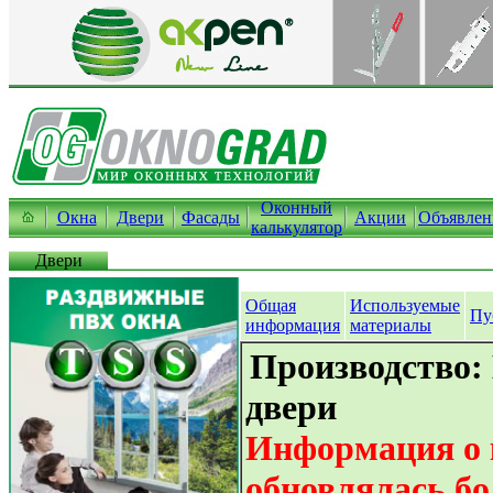
Оконный
Окна
Двери
Фасады
Акции
Объявлен
калькулятор
Двери
Общая
Используемые
Пу
информация
материалы
Производство
двери
Информация о 
обновлялась бо