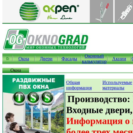
Оконный
Окна
Двери
Фасады
Акции
калькулятор
Окна
Общая
Используемые
информация
материалы
Производство:
Входные двери
Информация о 
более трех мес