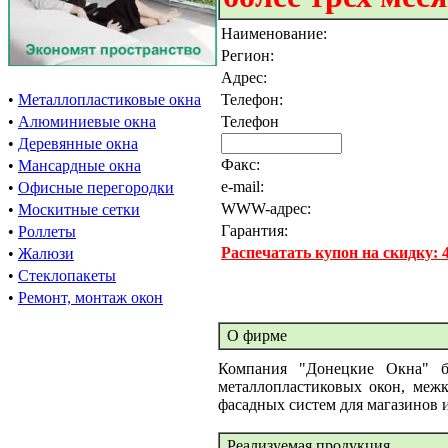
Наименование:
Регион:
Адрес:
•
Металлопластиковые окна
Телефон:
•
Алюминиевые окна
Телефон
•
Деревянные окна
Факс:
•
Мансардные окна
e-mail:
•
Офисные перегородки
WWW-адрес:
•
Москитные сетки
Гарантия:
•
Роллеты
Распечатать купон на скидку:
•
Жалюзи
•
Стеклопакеты
•
Ремонт, монтаж окон
О фирме
Компания "Донецкие Окна" бо
металлопластиковых окон, меж
фасадных систем для магазинов и
Реализуемая продукция