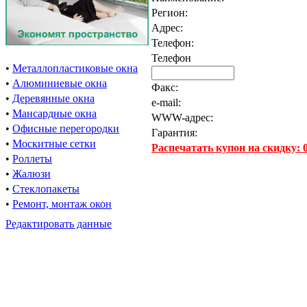
Регион:
Адрес:
Телефон:
Телефон
•
Металлопластиковые окна
•
Алюминиевые окна
Факс:
•
Деревянные окна
e-mail:
•
Мансардные окна
WWW-адрес:
•
Офисные перегородки
Гарантия:
•
Москитные сетки
Распечатать купон на скидку:
•
Роллеты
•
Жалюзи
•
Стеклопакеты
•
Ремонт, монтаж окон
Редактировать данные