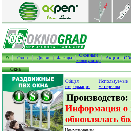
Оконный
Окна
Двери
Фасады
Акции
Об
калькулятор
Окна
Общая
Используемые
информация
материалы
Производство:
Информация о 
обновлялась бо
Наименование: