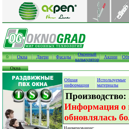
Оконный
Окна
Двери
Фасады
Акции
Об
калькулятор
Окна
Общая
Используемые
информация
материалы
Производство:
Информация о 
обновлялась бо
Наименование: