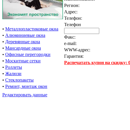
Регион:
Адрес:
Телефон:
Телефон
•
Металлопластиковые окна
•
Алюминиевые окна
Факс:
•
Деревянные окна
e-mail:
•
Мансардные окна
WWW-адрес:
•
Офисные перегородки
Гарантия:
•
Москитные сетки
Распечатать купон на скидку:
•
Роллеты
•
Жалюзи
•
Стеклопакеты
•
Ремонт, монтаж окон
Редактировать данные