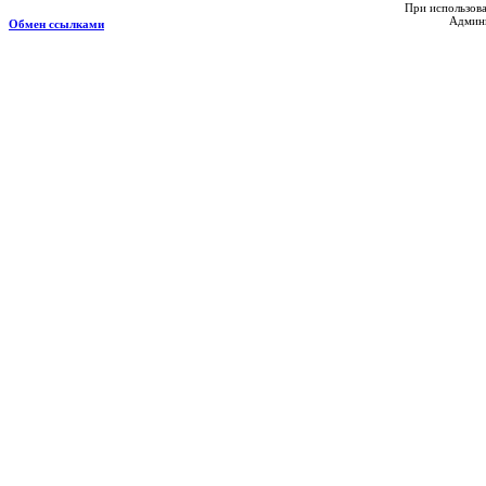
При использова
Админи
Обмен ссылками