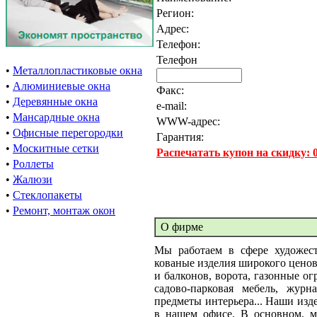
Регион:
Адрес:
Телефон:
Телефон
•
Металлопластиковые окна
•
Алюминиевые окна
Факс:
•
Деревянные окна
e-mail:
•
Мансардные окна
WWW-адрес:
•
Офисные перегородки
Гарантия:
•
Москитные сетки
Распечатать купон на скидку:
•
Роллеты
•
Жалюзи
•
Стеклопакеты
•
Ремонт, монтаж окон
О фирме
Мы работаем в сфере художес
кованые изделия широкого ценов
и балконов, ворота, газонные ог
садово-парковая мебель, журн
предметы интерьера... Наши изд
в нашем офисе. В основном, м