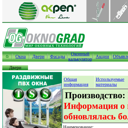
Оконный
Окна
Двери
Фасады
Акции
Объявл
калькулятор
Двери
Общая
Используемые
информация
материалы
Производство:
Информация о 
обновлялась бо
Наименование: