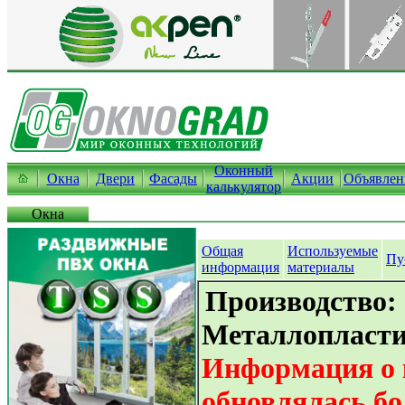
Оконный
Окна
Двери
Фасады
Акции
Объявлен
калькулятор
Окна
Общая
Используемые
Пу
информация
материалы
Производство:
Металлопласти
Информация о 
обновлялась бо