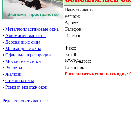
Наименование:
Регион:
Адрес:
•
Металлопластиковые окна
Телефон:
•
Алюминиевые окна
Телефон
•
Деревянные окна
Факс:
•
Мансардные окна
e-mail:
•
Офисные перегородки
WWW-адрес:
•
Москитные сетки
Гарантия:
•
Роллеты
Распечатать купон на скидку:
•
Жалюзи
•
Стеклопакеты
•
Ремонт, монтаж окон
-
Редактировать данные
-