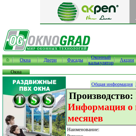
Оконный
Окна
Двери
Фасады
Акции
калькулятор
Окна
Общая информация
Производство:
Информация о к
месяцев
Наименование: