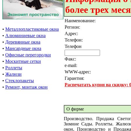
более трех мес
Наименование:
Регион:
•
Металлопластиковые окна
Адрес:
•
Алюминиевые окна
Телефон:
•
Деревянные окна
Телефон
•
Мансардные окна
•
Офисные перегородки
Факс:
•
Москитные сетки
e-mail:
•
Роллеты
WWW-адрес:
•
Жалюзи
Гарантия:
•
Стеклопакеты
Распечатать купон на скидку:
•
Ремонт, монтаж окон
О фирме
Производство. Продажа Свето
Зимние Сады. Роллеты. Жалюзи
окон, Производство и Продаж