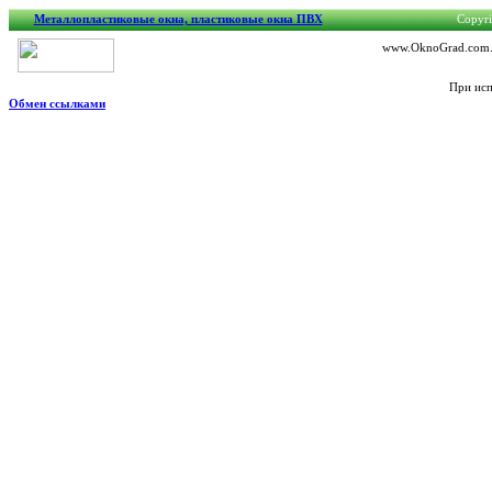
Металлопластиковые окна, пластиковые окна ПВХ
Copyri
www.OknoGrad.com.ua
При исп
Обмен ссылками