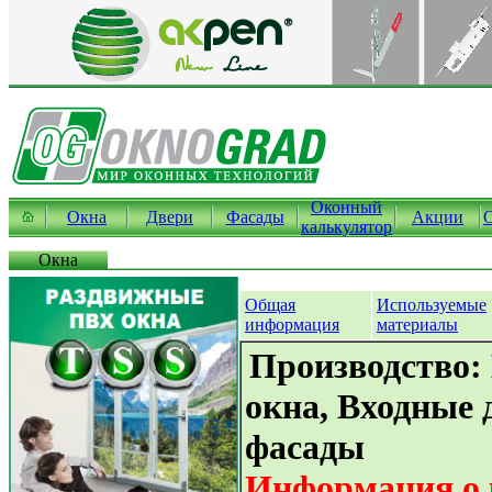
Оконный
Окна
Двери
Фасады
Акции
калькулятор
Окна
Общая
Используемые
информация
материалы
Производство:
окна, Входные 
фасады
Информация о 