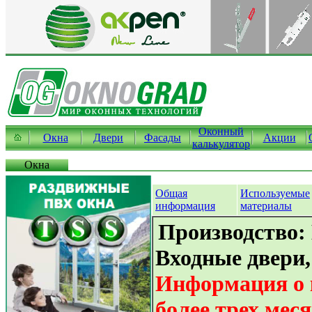
Оконный
Окна
Двери
Фасады
Акции
калькулятор
Окна
Общая
Используемые
информация
материалы
Производство:
Входные двери,
Информация о 
более трех мес