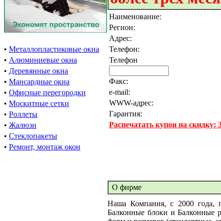
Наименование:
Регион:
Адрес:
•
Металлопластиковые окна
Телефон:
•
Алюминиевые окна
Телефон
•
Деревянные окна
Факс:
•
Мансардные окна
e-mail:
•
Офисные перегородки
WWW-адрес:
•
Москитные сетки
Гарантия:
•
Роллеты
Распечатать купон на скидку:
•
Жалюзи
•
Стеклопакеты
•
Ремонт, монтаж окон
О фирме
Наша Компания, с 2000 года, 
Балконные блоки и Балконные 