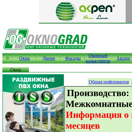
Оконный
Окна
Двери
Фасады
Акции
калькулятор
Окна
Общая информация
Производство:
Межкомнатные
Информация о к
месяцев