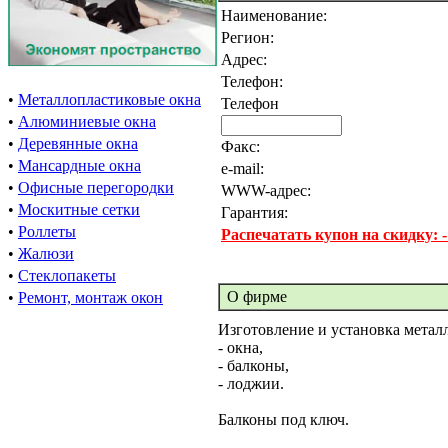
Наименование:
Регион:
Адрес:
Телефон:
•
Металлопластиковые окна
Телефон
•
Алюминиевые окна
•
Деревянные окна
Факс:
•
Мансардные окна
e-mail:
•
Офисные перегородки
WWW-адрес:
•
Москитные сетки
Гарантия:
•
Роллеты
Распечатать купон на скидку: 
•
Жалюзи
•
Стеклопакеты
О фирме
•
Ремонт, монтаж окон
Изготовление и установка метал
- окна,
- балконы,
- лоджии.
Балконы под ключ.