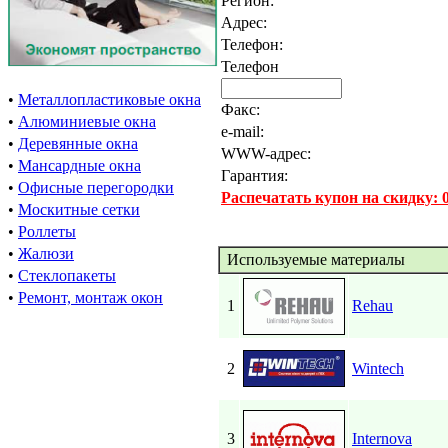
Регион:
Адрес:
Телефон:
Телефон
•
Металлопластиковые окна
Факс:
•
Алюминиевые окна
e-mail:
•
Деревянные окна
WWW-адрес:
•
Мансардные окна
Гарантия:
•
Офисные перегородки
Распечатать купон на скидку:
•
Москитные сетки
•
Роллеты
•
Жалюзи
Используемые материалы
•
Стеклопакеты
•
Ремонт, монтаж окон
1
Rehau
2
Wintech
3
Internova