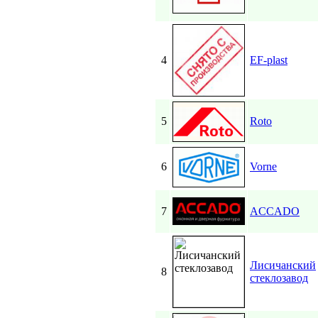
4
EF-plast
5
Roto
6
Vorne
7
ACCADO
Лисичанский
8
стеклозавод