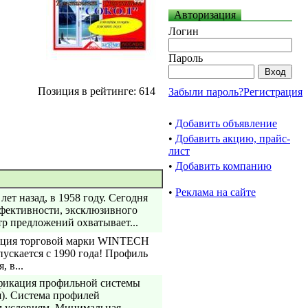
Авторизация
Логин
Пароль
Позиция в рейтинге: 614
Забыли пароль?
Регистрация
•
Добавить объявление
•
Добавить акцию, прайс-
лист
•
Добавить компанию
•
Реклама на сайте
т назад, в 1958 году. Сегодня
ективности, эксклюзивного
р предложений охватывает...
кция торговой марки WINTECH
ускается с 1990 года! Профиль
 в...
фикация профильной системы
). Система профилей
 условиям. Минимальная