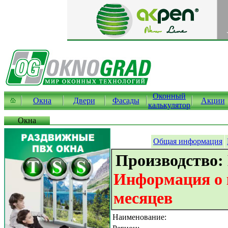
Оконный
Окна
Двери
Фасады
Акции
калькулятор
Окна
Общая информация
Производство:
Информация о к
месяцев
Наименование: