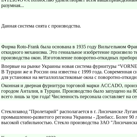
разумная...
Данная система снята с производства.
Фирма Roto-Frank была основана в 1935 году Вильгельмом Фра
откидного механизма. Это гениальное изобретение произвело 
производства окон. Изготовление поворотно-откидных прибор
Впервые на рынке Украины новая система фурнитуры “VORNE” 
В Турции же и России она известна с 1999 года. Современная 
для установки на металлопластиковые окна с поворотно-откидны
Оконная и дверная фурнитура торговой марки ACCADO, произво
городом Анталия, в Турции. Производство было запущено на 8
всего лишь за три года! Численность персонала составляет на с
Стеклозавод "Пролетарий" располагается в г. Лисичанске Луга
промышленно-развитого региона Украины - Донбасс. Более 90 ле
высокой стабильностью. Стекло производства ЗАО "Лисичанский