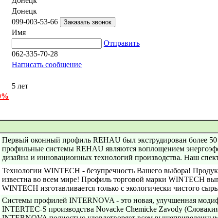
Донецк
Донецк
099-003-53-66
Имя
Отправить
062-335-70-28
Написать сообщение
5 лет
 0%
Первый оконный профиль REHAU был экструдирован более 50 ле
профильные системы REHAU являются воплощением энергоэфф
дизайна и инновационных технологий производства. Наш спект
Технологии WINTECH - безупречность Вашего выбора! Проду
известна во всем мире! Профиль торговой марки WINTECH вып
WINTECH изготавливается только с экологически чистого сырья,
Системы профилей INTERNOVA - это новая, улучшенная моди
INTERTEC-S производства Novacke Chemicke Zavody (Словакия
INTERNOVA полностью удовлетворяет всем вышеприведенным