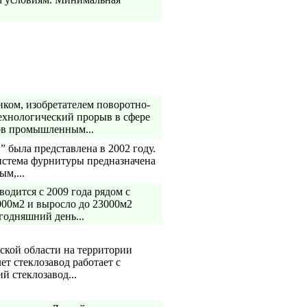
нком, изобретателем поворотно-
технологический прорыв в сфере
ов промышленным...
была представлена в 2002 году.
система фурнитуры предназначена
м,...
дится с 2009 года рядом с
000м2 и выросло до 23000м2
егодняшний день...
нской области на территории
т стеклозавод работает с
 стеклозавод...