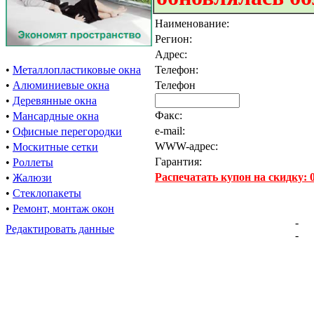
Наименование:
Регион:
Адрес:
•
Металлопластиковые окна
Телефон:
•
Алюминиевые окна
Телефон
•
Деревянные окна
Факс:
•
Мансардные окна
e-mail:
•
Офисные перегородки
WWW-адрес:
•
Москитные сетки
Гарантия:
•
Роллеты
Распечатать купон на скидку:
•
Жалюзи
•
Стеклопакеты
•
Ремонт, монтаж окон
-
Редактировать данные
-