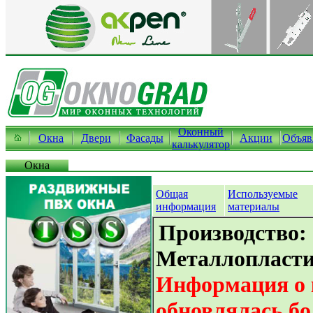
Оконный
Окна
Двери
Фасады
Акции
Объяв
калькулятор
Окна
Общая
Используемые
информация
материалы
Производство:
Металлопласти
Информация о 
обновлялась бо