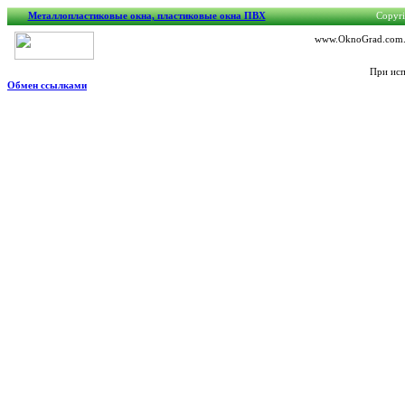
Металлопластиковые окна, пластиковые окна ПВХ
Copyri
www.OknoGrad.com.ua
При исп
Обмен ссылками