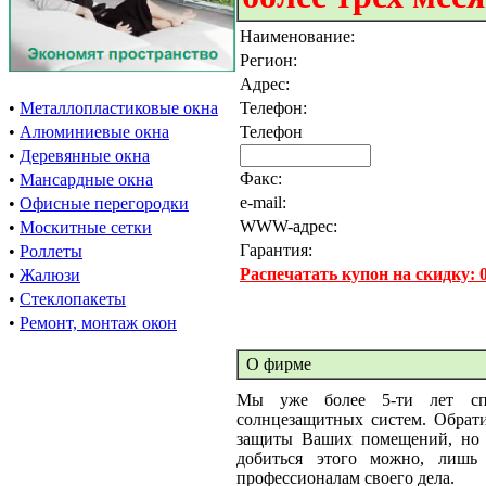
Наименование:
Регион:
Адрес:
•
Металлопластиковые окна
Телефон:
•
Алюминиевые окна
Телефон
•
Деревянные окна
Факс:
•
Мансардные окна
e-mail:
•
Офисные перегородки
WWW-адрес:
•
Москитные сетки
Гарантия:
•
Роллеты
Распечатать купон на скидку:
•
Жалюзи
•
Стеклопакеты
•
Ремонт, монтаж окон
О фирме
Мы уже более 5-ти лет спе
солнцезащитных систем. Обрат
защиты Ваших помещений, но и
добиться этого можно, лишь
профессионалам своего дела.