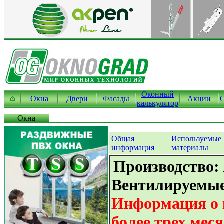
Оконный
Окна
Двери
Фасады
Акции
калькулятор
Окна
Общая
Используемые
информация
материалы
Производство:
Вентилируемы
Информация о 
более трех мес