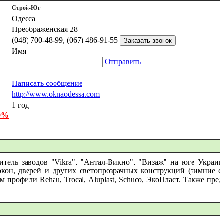
Строй-Юг
Одесса
Преображенская 28
(048) 700-48-99, (067) 486-91-55
Имя
Отправить
Написать сообщение
http://www.oknaodessa.com
1 год
 0%
тель заводов "Vikra", "Антал-Викно", "Визаж" на юге Украин
кон, дверей и других светопрозрачных конструкций (зимние 
ем профили Rehau, Trocal, Aluplast, Schuco, ЭкоПласт. Также п