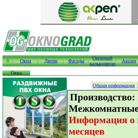
Оконный
Окна
Двери
Фасады
Акции
калькулятор
Окна
Общая информация
Производство:
Межкомнатные 
Информация о к
месяцев