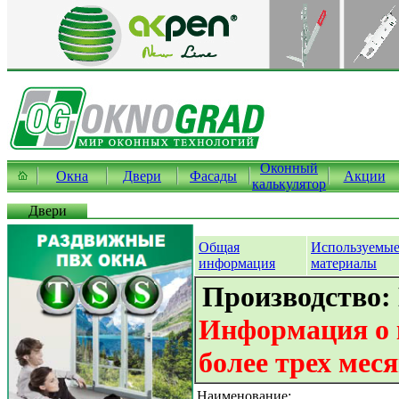
Оконный
Окна
Двери
Фасады
Акции
калькулятор
Двери
Общая
Используемы
информация
материалы
Производство:
Информация о 
более трех мес
Наименование: