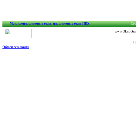
Металлопластиковые окна, пластиковые окна ПВХ
Cop
www.OknoGrad.
П
Обмен ссылками