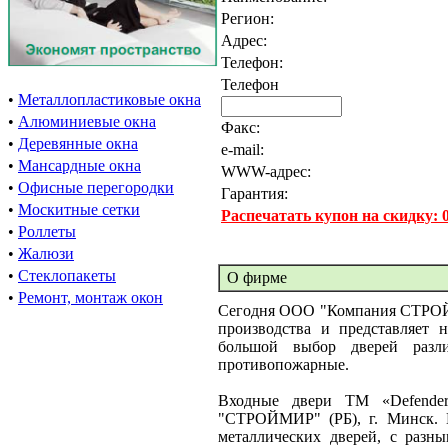
Регион:
Адрес:
Телефон:
Телефон
•
Металлопластиковые окна
•
Алюминиевые окна
Факс:
•
Деревянные окна
e-mail:
•
Мансардные окна
WWW-адрес:
•
Офисные перегородки
Гарантия:
•
Москитные сетки
Распечатать купон на скидку:
•
Роллеты
•
Жалюзи
•
Стеклопакеты
О фирме
•
Ремонт, монтаж окон
Сегодня ООО "Компания СТРОЙМ
производства и представляе
большой выбор дверей разли
противопожарные.
Входные двери ТМ «Defende
"СТРОЙМИР" (РБ), г. Минск. В
металлических дверей, с разн