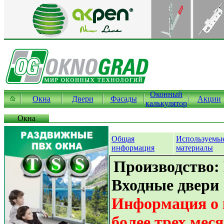
Оконный
Окна
Двери
Фасады
Акции
калькулятор
Окна
Общая
Используемы
информация
материалы
Производство:
Входные двери
Информация о 
более трех мес