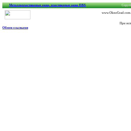
Металлопластиковые окна, пластиковые окна ПВХ
Copyri
www.OknoGrad.com.ua
При исп
Обмен ссылками