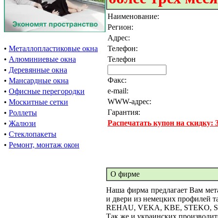
Наименование:
Регион:
Адрес:
•
Металлопластиковые окна
Телефон:
•
Алюминиевые окна
Телефон
•
Деревянные окна
Факс:
•
Мансардные окна
e-mail:
•
Офисные перегородки
WWW-адрес:
•
Москитные сетки
Гарантия:
•
Роллеты
Распечатать купон на скидку:
•
Жалюзи
•
Стеклопакеты
•
Ремонт, монтаж окон
О фирме
Наша фирма предлагает Вам мет
и двери из немецких профилей т
REHAU, VEKA, KBE, STEKO, 
Так же и украинских производит