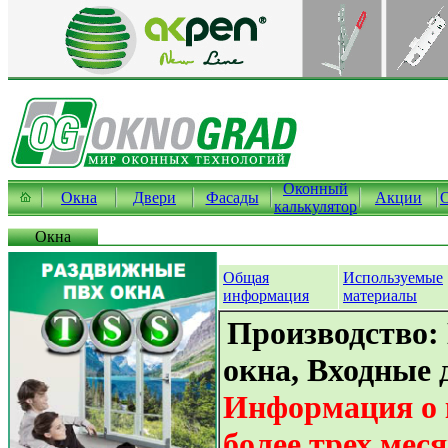
Оконный
Окна
Двери
Фасады
Акции
калькулятор
Окна
Общая
Используемые
информация
материалы
Производство:
окна, Входные 
Информация о 
более трех мес