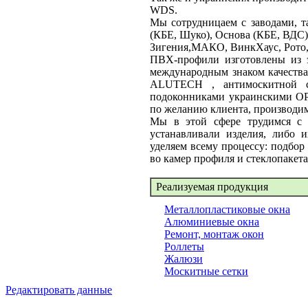
WDS.
Мы сотрудницаем с заводами, т
(КБЕ, Шуко), Основа (КБЕ, ВДС)
Зигения,МАКО, ВинкХаус, Рото,
ПВХ-профили изготовлены из э
международным знаком качества
ALUTECH , антимоскитной се
подоконниками украинскими O
по желанию клиента, производим
Мы в этой сфере трудимся с
устанавливали изделия, либо 
уделяем всему процессу: подбор
во камер профиля и стеклопакета
Реализуемая продукция
Металлопластиковые окна
Алюминиевые окна
Ремонт, монтаж окон
Роллеты
Жалюзи
Москитные сетки
Редактировать данные