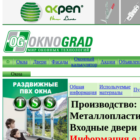
Оконный
Окна
Двери
Фасады
Акции
Объявлен
калькулятор
Окна
Общая
Используемые
Пу
информация
материалы
Производство:
Металлопласти
Входные двери
Информация о 