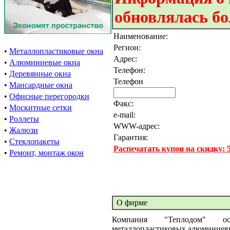
обновлялась бо
Наименование:
Регион:
•
Металлопластиковые окна
Адрес:
•
Алюминиевые окна
Телефон:
•
Деревянные окна
Телефон
•
Мансардные окна
•
Офисные перегородки
Факс:
•
Москитные сетки
e-mail:
•
Роллеты
WWW-адрес:
•
Жалюзи
Гарантия:
•
Стеклопакеты
Распечатать купон на скидку:
•
Ремонт, монтаж окон
О фирме
Компания "Теплодом" ос
металлопластиковых,алюминиев