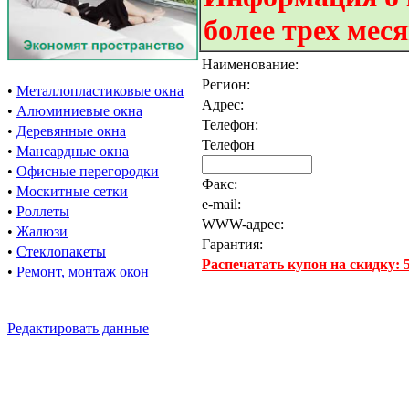
более трех мес
Наименование:
Регион:
•
Металлопластиковые окна
Адрес:
•
Алюминиевые окна
Телефон:
•
Деревянные окна
Телефон
•
Мансардные окна
•
Офисные перегородки
Факс:
•
Москитные сетки
e-mail:
•
Роллеты
WWW-адрес:
•
Жалюзи
Гарантия:
•
Стеклопакеты
Распечатать купон на скидку:
•
Ремонт, монтаж окон
Редактировать данные