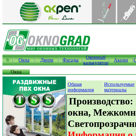
Оконный
Окна
Двери
Фасады
Акции
калькулятор
Окна
Общая
Используемые
информация
материалы
Производство:
окна, Межкомн
Светопрозрачн
Информация о 