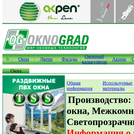
Оконный
Окна
Двери
Фасады
Акции
калькулятор
Окна
Общая
Используемые
информация
материалы
Производство:
окна, Межкомн
Светопрозрачн
Информация о 