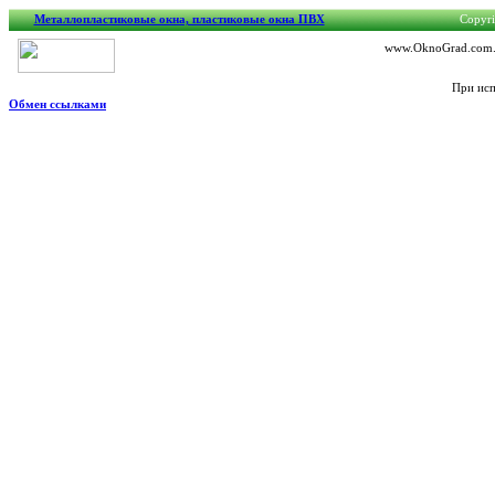
Металлопластиковые окна, пластиковые окна ПВХ
Copyri
www.OknoGrad.com.ua
При исп
Обмен ссылками