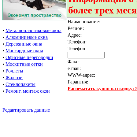
более трех мес
Наименование:
Регион:
•
Металлопластиковые окна
Адрес:
•
Алюминиевые окна
Телефон:
•
Деревянные окна
Телефон
•
Мансардные окна
•
Офисные перегородки
Факс:
•
Москитные сетки
e-mail:
•
Роллеты
WWW-адрес:
•
Жалюзи
Гарантия:
•
Стеклопакеты
Распечатать купон на скидку:
•
Ремонт, монтаж окон
Редактировать данные