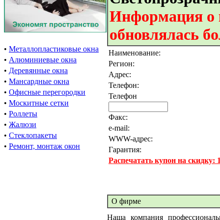
Информация о 
обновлялась бо
•
Металлопластиковые окна
Наименование:
•
Алюминиевые окна
Регион:
•
Деревянные окна
Адрес:
•
Мансардные окна
Телефон:
•
Офисные перегородки
Телефон
•
Москитные сетки
•
Роллеты
Факс:
•
Жалюзи
e-mail:
•
Стеклопакеты
WWW-адрес:
•
Ремонт, монтаж окон
Гарантия:
Распечатать купон на скидку:
О фирме
Наша компания профессиональ