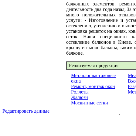
балконных элементов, ремон
деятельность два года назад. За
много положительных отзывов
услуги: • Изготовление и уста
остеклению, утеплению и выносу 
установка решеток на окнах, ко
сеток. Наши специалисты к
остекление балконов в Киеве, 
крышу и вынос балкона, таким 
балконе.
Реализуемая продукция
Металлопластиковые
Меж
окна
Вхо
Ремонт, монтаж окон
Раз
Роллеты
Мет
Жалюзи
Москитные сетки
-
Редактировать данные
-