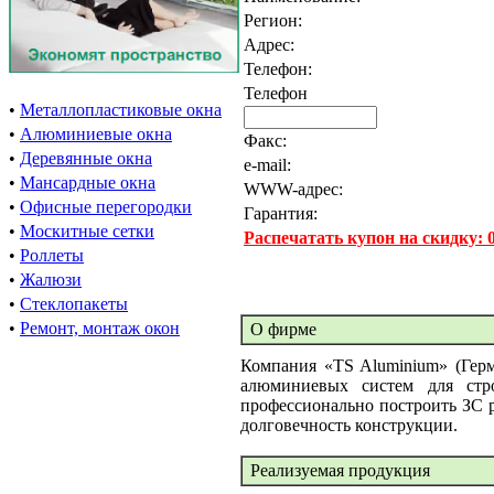
Регион:
Адрес:
Телефон:
Телефон
•
Металлопластиковые окна
•
Алюминиевые окна
Факс:
•
Деревянные окна
e-mail:
•
Мансардные окна
WWW-адрес:
•
Офисные перегородки
Гарантия:
•
Москитные сетки
Распечатать купон на скидку:
•
Роллеты
•
Жалюзи
•
Стеклопакеты
•
Ремонт, монтаж окон
О фирме
Компания «TS Aluminium» (Герм
алюминиевых систем для стр
профессионально построить ЗС 
долговечность конструкции.
Реализуемая продукция