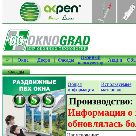
Оконный
Окна
Двери
Фасады
Акции
Объ
калькулятор
Фасады
Общая
Используемые
информация
материалы
Производство:
Информация о 
обновлялась бо
Наименование: