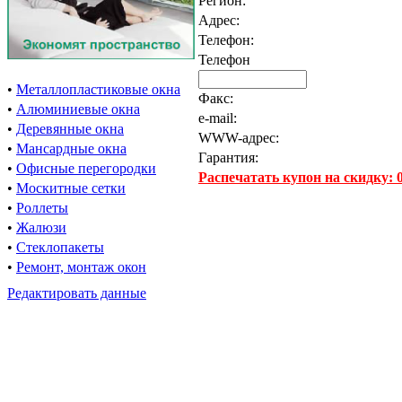
Регион:
Адрес:
Телефон:
Телефон
•
Металлопластиковые окна
Факс:
•
Алюминиевые окна
e-mail:
•
Деревянные окна
WWW-адрес:
•
Мансардные окна
Гарантия:
•
Офисные перегородки
Распечатать купон на скидку:
•
Москитные сетки
•
Роллеты
•
Жалюзи
•
Стеклопакеты
•
Ремонт, монтаж окон
Редактировать данные