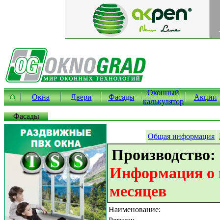
Оконный
Окна
Двери
Фасады
Акции
калькулятор
Фасады
Общая информация
Производство:
Информация о к
месяцев
Наименование: