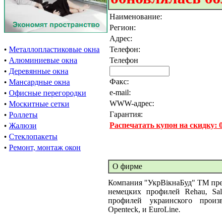
Наименование:
Регион:
Адрес:
•
Металлопластиковые окна
Телефон:
•
Алюминиевые окна
Телефон
•
Деревянные окна
Факс:
•
Мансардные окна
e-mail:
•
Офисные перегородки
WWW-адрес:
•
Москитные сетки
Гарантия:
•
Роллеты
Распечатать купон на скидку:
•
Жалюзи
•
Стеклопакеты
•
Ремонт, монтаж окон
О фирме
Компания "УкрВікнаБуд" ТМ пред
немецких профилей Rehau, Sala
профилей украинского произво
Openteck, и EuroLine.