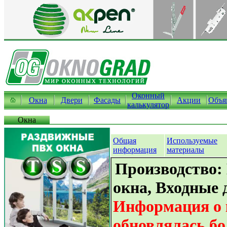
Оконный
Окна
Двери
Фасады
Акции
Объя
калькулятор
Окна
Общая
Используемые
информация
материалы
Производство:
окна, Входные 
Информация о 
обновлялась бо