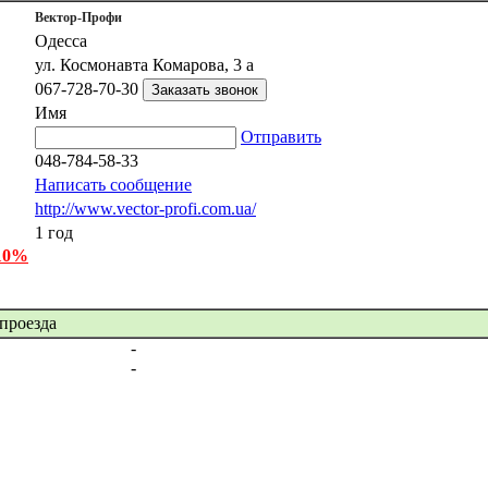
Вектор-Профи
Одесса
ул. Космонавта Комарова, 3 а
067-728-70-30
Имя
Отправить
048-784-58-33
Написать сообщение
http://www.vector-profi.com.ua/
1 год
 10%
проезда
-
-