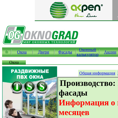
Оконный
Окна
Двери
Фасады
Акции
калькулятор
Окна
Общая информация
Производство:
фасады
Информация о к
месяцев