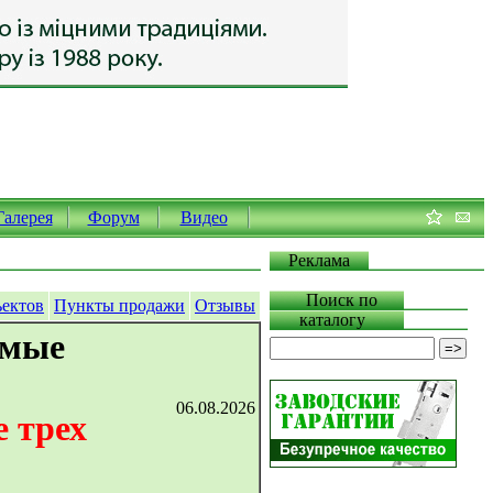
Галерея
Форум
Видео
Реклама
Поиск по
ъектов
Пункты продажи
Отзывы
каталогу
емые
06.08.2026
 трех