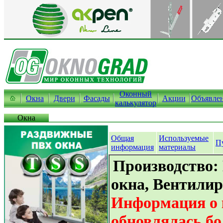
Оконный
Окна
Двери
Фасады
Акции
Объявле
калькулятор
Окна
Общая
Используемые
П
информация
материалы
Производство:
окна, Вентили
Информация о 
обновлялась бо