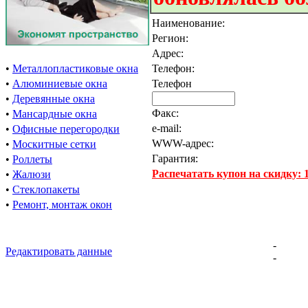
Наименование:
Регион:
Адрес:
•
Металлопластиковые окна
Телефон:
•
Алюминиевые окна
Телефон
•
Деревянные окна
Факс:
•
Мансардные окна
e-mail:
•
Офисные перегородки
WWW-адрес:
•
Москитные сетки
Гарантия:
•
Роллеты
Распечатать купон на скидку:
•
Жалюзи
•
Стеклопакеты
•
Ремонт, монтаж окон
-
Редактировать данные
-