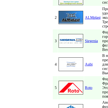
сис
Про
удо
2
ALMplast
эко
Тре
стр
Фир
гор
3
Siegenia
про
фил
Вен
В н
пре
4
Aubi
для
сис
Выс
Фир
Фра
5
Roto
Это
про
пов
Авс
фур