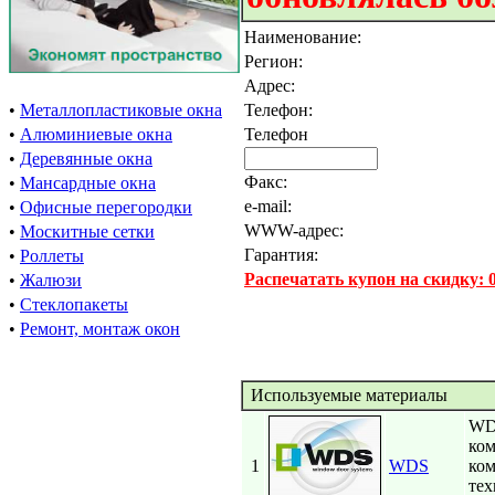
Наименование:
Регион:
Адрес:
•
Металлопластиковые окна
Телефон:
•
Алюминиевые окна
Телефон
•
Деревянные окна
Факс:
•
Мансардные окна
e-mail:
•
Офисные перегородки
WWW-адрес:
•
Москитные сетки
Гарантия:
•
Роллеты
Распечатать купон на скидку:
•
Жалюзи
•
Стеклопакеты
•
Ремонт, монтаж окон
Используемые материалы
WDS
ко
1
WDS
ко
тех