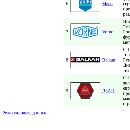
6
Maco
сер
пре
раз
Впе
“VO
7
Vorne
Рос
фур
мет
С 1
тор
8
Balkan
Рум
Дне
тех
СП
явл
евр
9
ДЗАП
про
маш
стр
-
Редактировать данные
-