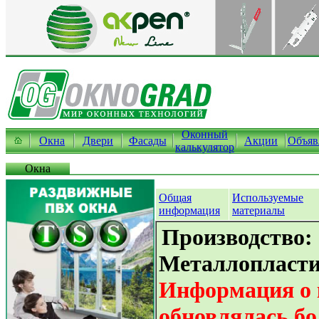
Оконный
Окна
Двери
Фасады
Акции
Объяв
калькулятор
Окна
Общая
Используемые
информация
материалы
Производство:
Металлопласти
Информация о 
обновлялась бо