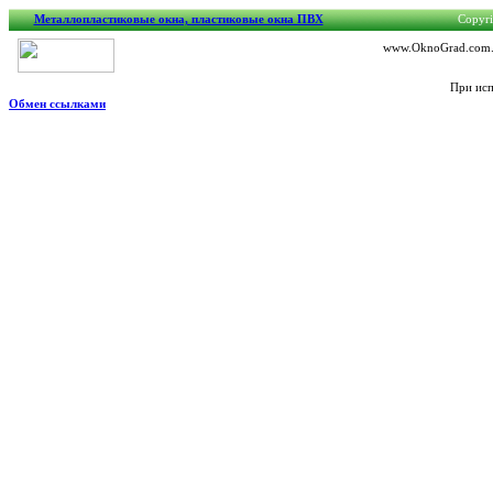
Металлопластиковые окна, пластиковые окна ПВХ
Copyri
www.OknoGrad.com.ua
При исп
Обмен ссылками