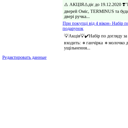
⚠️ АКЦІЯ⚠️діє до 19.12.2020 ❣
дверей Оміс, TERMINUS та будь-
двері ручка...
При покупці від 4 вікон- Набір 
подарунок
💡Акція💡✔️Набір по догляду за
входить: 🔹ганчірка 🔹молочко
ущільнення...
Редактировать данные