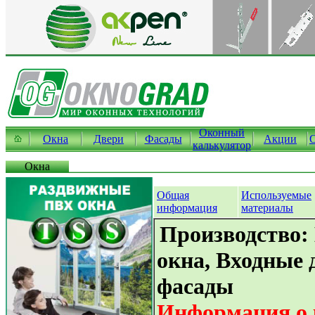
Оконный
Окна
Двери
Фасады
Акции
калькулятор
Окна
Общая
Используемые
информация
материалы
Производство:
окна, Входные 
фасады
Информация о 