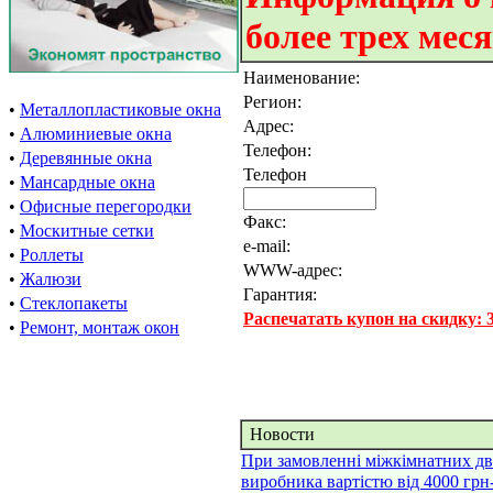
более трех мес
Наименование:
Регион:
•
Металлопластиковые окна
Адрес:
•
Алюминиевые окна
Телефон:
•
Деревянные окна
Телефон
•
Мансардные окна
•
Офисные перегородки
Факс:
•
Москитные сетки
e-mail:
•
Роллеты
WWW-адрес:
•
Жалюзи
Гарантия:
•
Стеклопакеты
Распечатать купон на скидку:
•
Ремонт, монтаж окон
Новости
При замовленні міжкімнатних дв
виробника вартістю від 4000 грн-