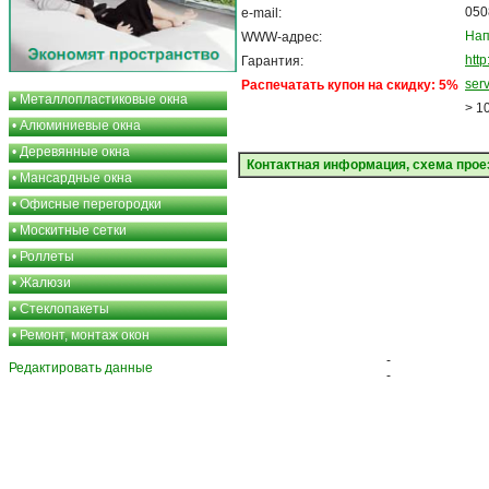
050
e-mail:
Нап
WWW-адрес:
http
Гарантия:
ser
Распечатать купон на скидку: 5%
•
Металлопластиковые окна
> 1
•
Алюминиевые окна
•
Деревянные окна
Контактная информация, схема прое
•
Мансардные окна
•
Офисные перегородки
•
Москитные сетки
•
Роллеты
•
Жалюзи
•
Стеклопакеты
•
Ремонт, монтаж окон
-
Редактировать данные
-