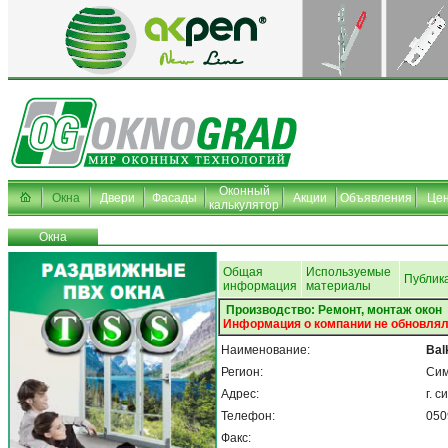
Оконный
Окна
Двери
Фасады
Акции
Объявления
Це
калькулятор
Окна
Общая
Используемые
Публик
информация
материалы
Производство: Ремонт, монтаж окон
Информация о компании не обновлял
Наименование:
Bal
Регион:
Си
Адрес:
г. 
Телефон:
050
Факс: