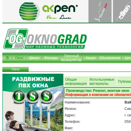
Оконный
Окна
Двери
Фасады
Акции
Объявления
Це
калькулятор
Окна
Общая
Используемые
Публик
информация
материалы
Производство: Ремонт, монтаж окон
Информация о компании не обновлял
Наименование:
Bal
Регион:
Си
Адрес:
г. 
Телефон:
050
Факс: