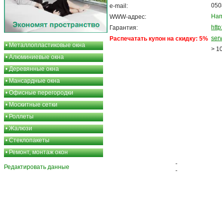
050
e-mail:
Нап
WWW-адрес:
http
Гарантия:
ser
Распечатать купон на скидку: 5%
•
Металлопластиковые окна
> 1
•
Алюминиевые окна
•
Деревянные окна
•
Мансардные окна
•
Офисные перегородки
•
Москитные сетки
•
Роллеты
•
Жалюзи
•
Стеклопакеты
•
Ремонт, монтаж окон
-
Редактировать данные
-