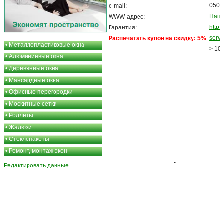
050
e-mail:
Нап
WWW-адрес:
http
Гарантия:
ser
Распечатать купон на скидку: 5%
•
Металлопластиковые окна
> 1
•
Алюминиевые окна
•
Деревянные окна
•
Мансардные окна
•
Офисные перегородки
•
Москитные сетки
•
Роллеты
•
Жалюзи
•
Стеклопакеты
•
Ремонт, монтаж окон
-
Редактировать данные
-