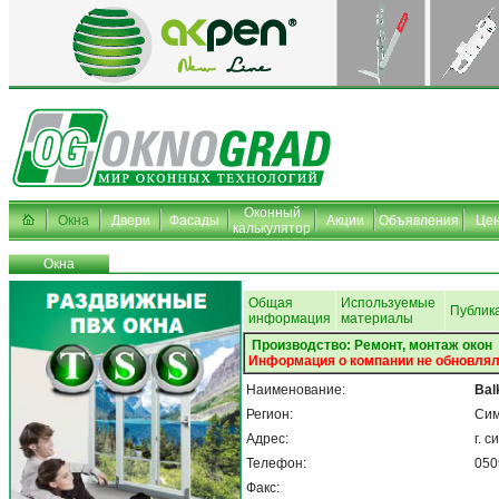
Оконный
Окна
Двери
Фасады
Акции
Объявления
Це
калькулятор
Окна
Общая
Используемые
Публик
информация
материалы
Производство: Ремонт, монтаж окон
Информация о компании не обновлял
Наименование:
Bal
Регион:
Си
Адрес:
г. 
Телефон:
050
Факс: