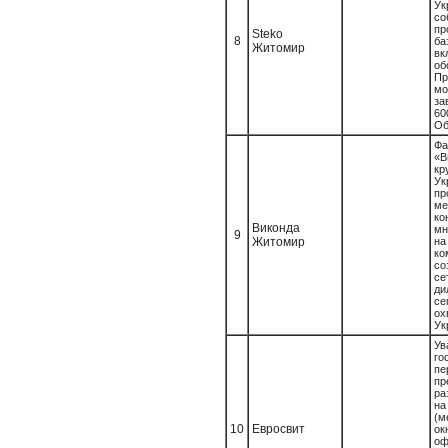
Ук
со
пр
Steko
8
б
Житомир
вк
об
Пр
мо
за
60
Об
Ф
«В
к
Ук
пр
ме
к
Виконда
мн
9
Житомир
н
ко
с
с
д
с
о
Ук
У
го
пе
пр
ра
н
(м
10
Евросвит
ок
оф