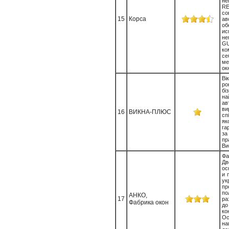
не
со
15
Корса
ав
о
ис
не
G
ко
се
ме
окн
Ві
р
б
на
ав
ви
16
ВИКНА-ПЛЮС
сп
як
га
за
пр
Ви
Ф
Д
ос
и 
ук
пр
по
АНКО,
17
ра
Фабрика окон
д
ко
Ос
на