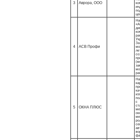
3
Аврора, ООО
ко
ин
п
це
Н
«А
ди
к
ра
Ук
З
4
АСВ Профи
мо
л
со
пр
(м
за
мо
ра
Н
ка
пр
ка
и
по
с
ст
5
ОКНА ПЛЮС
ме
о
ме
р
с
ав
в
фа