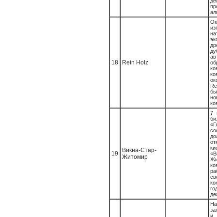
д
пр
ал
О
из
на
эк
др
ав
18
Rein Holz
об
ко
ко
о
R
б
но
ко
7 
би
«
со
до
о
ки
Викна-Стар-
19
«В
Житомир
Жи
ко
ра
св
ко
го
де
Н
за
и