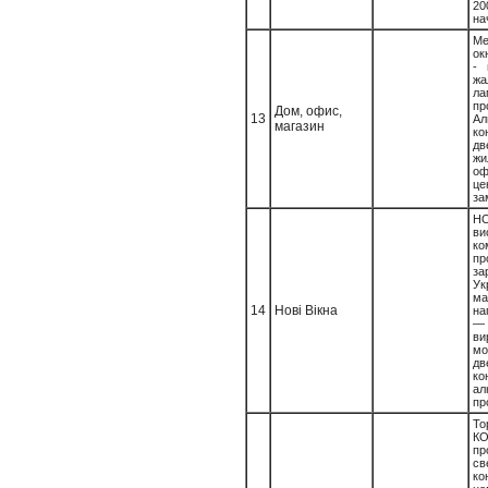
20
на
Ме
ок
- 
жа
ла
пр
Дом, офис,
13
Ал
магазин
ко
дв
ж
о
це
за
Н
ви
ко
пр
з
У
м
14
Нові Вікна
на
—
в
м
дв
ко
ал
пр
То
К
пр
св
к