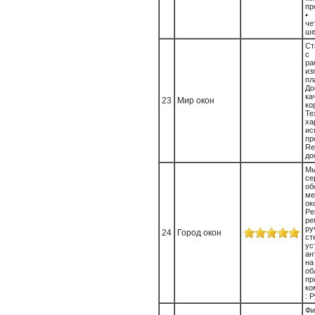
пр
•
че
ше
Ст
с
р
из
пл
Д
ка
23
Мир окон
к
Те
ха
ис
пр
Re
до
М
се
об
ме
о
Ре
р
р
24
Город окон
ст
ус
ан
на
о
пр
ко
: Р
Фи