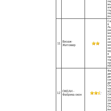
пе
м
ал
с
пе
вх
Са
в 
Л
ра
ме
ко
ле
Визаж-
не
11
Житомир
ме
о
кр
пр
т
пр
KB
Ф
дв
д
с
др
О
ча
ОКЕАН -
К
12
Фабрика окон
О
по
20
ок
О
в