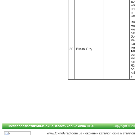
д
ко
но
и 
ка
Ві
мо
ме
в
б
мі
за
і
30
Вікна City
т
ре
ме
ві
Жи
об
кл
в..
Металлопластиковые окна, пластиковые окна ПВХ
Copyright © 200
www.OknoGrad.com.ua - оконный каталог: окна металло