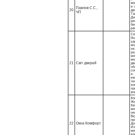
ме
и 
Павлов С.С.,
20
дв
ЧП
Та
Дн
р
бе
ра
С
бо
уд
мо
на
ра
м
ме
21
Cвіт дверей
д
об
со
и
еж
эк
к
пр
вн
К
Жи
Ка
ме
о
Ве
п
22
Окна Комфорт
Д
Из
ме
к