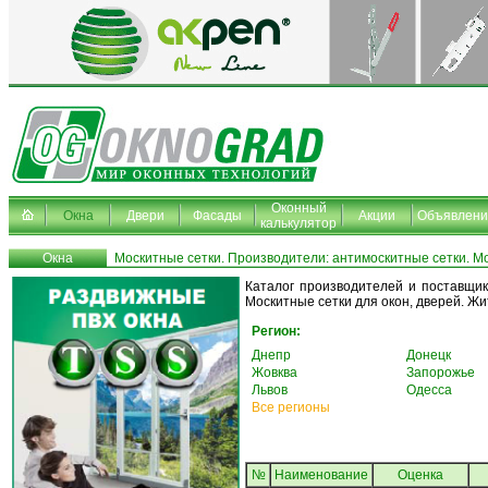
Оконный
Окна
Двери
Фасады
Акции
Объявлени
калькулятор
Окна
Москитные сетки. Производители: антимоскитные сетки. Мо
Каталог производителей и поставщик
Москитные сетки для окон, дверей. Ж
Регион:
Днепр
Донецк
Жовква
Запорожье
Львов
Одесса
Все регионы
№
Наименование
Oценка