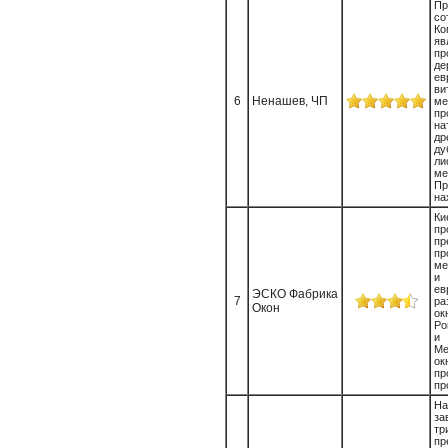
П
со
К
яв
пр
де
ев
ви
6
Ненашев, ЧП
м
п
на
др
ду
ли
м
Пр
на
Ки
пр
п
пр
ме
и
ев
ЭСКО Фабрика
7
ра
Окон
ок
Po
и
Ме
ок
п
пр
На
за
т
п