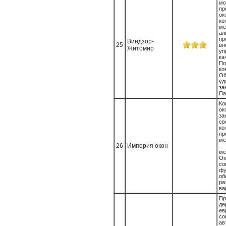
м
пр
ок
к
ме
а
пр
Виндзор-
25
в
Житомир
уп
ка
П
к
Об
уд
з
Па
Ко
ок
з
св
ко
п
ме
26
Империя окон
ме
Ок
со
фу
об
ра
ва
Пр
де
е
со
ав