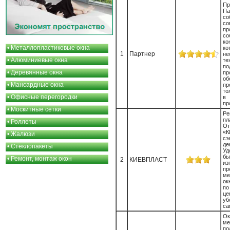
П
П
со
со
п
со
ко
•
Металлопластиковые окна
к
1
Партнер
не
•
Алюминиевые окна
те
п
•
Деревянные окна
пр
о
•
Мансардные окна
пр
то
•
Офисные перегородки
в
пр
•
Москитные сетки
Р
пл
•
Роллеты
От
«К
•
Жалюзи
с
д
•
Стеклопакеты
У
бы
•
Ремонт, монтаж окон
2
КИЕВПЛАСТ
и
пр
ме
ок
по
ц
у
са
Ок
ме
по