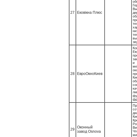
о
Ге
Вы
27
Ековікна Плюс
д
об
пр
те
ха
ни
те
вы
зв
Ко
Ев
пр
за
и
ме
о
28
ЕвроОкноКиев
пр
К
о
с
ка
л
фу
фр
П
со
ди
Ки
Кр
Р
Оконный
В
29
завод Osnova
Ч
ми