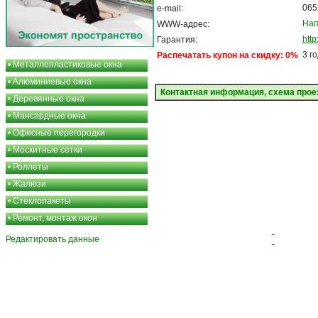
065
e-mail:
Нап
WWW-адрес:
htt
Гарантия:
3 г
Распечатать купон на скидку: 0%
•
Металлопластиковые окна
•
Алюминиевые окна
Контактная информация, схема прое
•
Деревянные окна
•
Мансардные окна
•
Офисные перегородки
•
Москитные сетки
•
Роллеты
•
Жалюзи
•
Стеклопакеты
•
Ремонт, монтаж окон
-
Редактировать данные
-