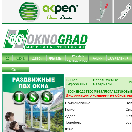
Оконный
Окна
Двери
Фасады
Акции
Объявления
калькулятор
Окна
Общая
Используемые
Пу
информация
материалы
Производство: Металлопластиковые
Информация о компании не обновлял
Наименование:
Но
Регион:
Си
Адрес:
Жел
Телефон:
065
Факс: