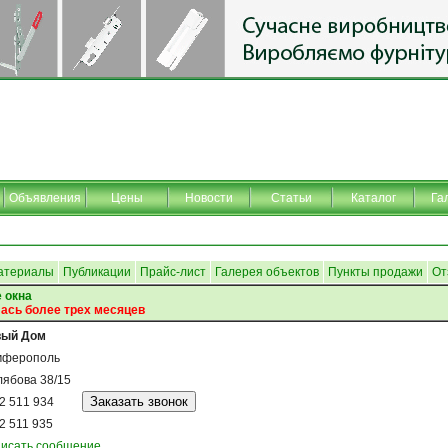
Объявления
Цены
Новости
Статьи
Каталог
Га
атериалы
Публикации
Прайс-лист
Галерея объектов
Пункты продажи
От
 окна
ась более трех месяцев
вый Дом
мферополь
ябова 38/15
2 511 934
2 511 935
исать сообщение