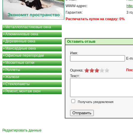
WWW-адрес:
htt
Гарантия:
3 г
Распечатать купон на скидку: 0%
•
Металлопластиковые окна
•
Алюминиевые окна
•
Деревянные окна
Оставить отзыв
•
Мансардные окна
Имя:
•
Офисные перегородки
E-m
•
Москитные сетки
•
Роллеты
Пос
Оценка:
Текст:
•
Жалюзи
•
Стеклопакеты
•
Ремонт, монтаж окон
Получать уведомления
Я согласен
Редактировать данные