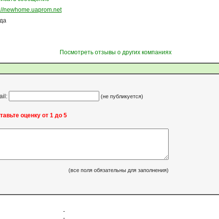
p://newhome.uaprom.net
ода
Посмотреть отзывы о других компаниях
ail:
(не публикуется)
тавьте оценку от 1 до 5
(все поля обязательны для заполнения)
-
-