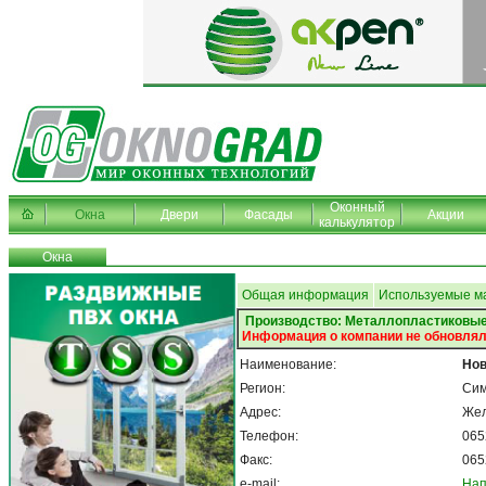
Оконный
Окна
Двери
Фасады
Акции
калькулятор
Окна
Общая информация
Используемые м
Производство: Металлопластиковые
Информация о компании не обновлял
Наименование:
Но
Регион:
Си
Адрес:
Жел
Телефон:
065
Факс:
065
e-mail:
Нап