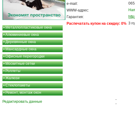
065
e-mail:
Нап
WWW-адрес:
htt
Гарантия:
3 г
Распечатать купон на скидку: 0%
•
Металлопластиковые окна
•
Алюминиевые окна
•
Деревянные окна
•
Мансардные окна
•
Офисные перегородки
•
Москитные сетки
•
Роллеты
•
Жалюзи
•
Стеклопакеты
•
Ремонт, монтаж окон
-
Редактировать данные
-