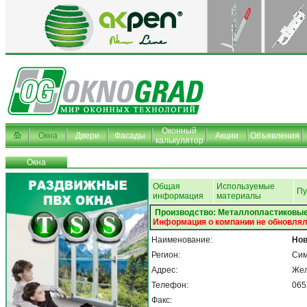
Оконный
Окна
Двери
Фасады
Акции
Объявления
калькулятор
Окна
Общая
Используемые
Пу
информация
материалы
Производство: Металлопластиковые
Информация о компании не обновлял
Наименование:
Но
Регион:
Си
Адрес:
Жел
Телефон:
065
Факс: