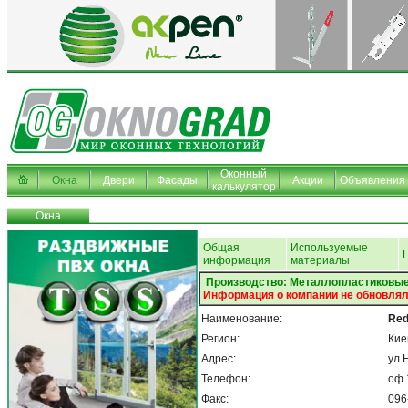
Оконный
Окна
Двери
Фасады
Акции
Объявления
калькулятор
Окна
Общая
Используемые
информация
материалы
Производство: Металлопластиковые
Информация о компании не обновлял
Наименование:
Red
Регион:
Кие
Адрес:
ул.
Телефон:
оф.
Факс:
096