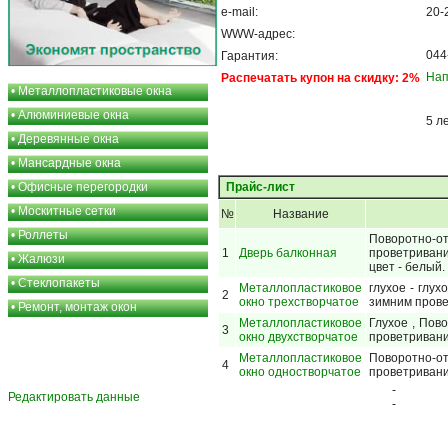
e-mail:
20-
WWW-адрес:
044
Гарантия:
Нап
Распечатать купон на скидку: 2%
•
Металлопластиковые окна
•
Алюминиевые окна
5 л
•
Деревянные окна
•
Мансардные окна
•
Офисные перегородки
Прайс-лист
•
Москитные сетки
№
Название
•
Роллеты
Поворотно
1
Дверь балконная
проветривани
•
Жалюзи
цвет - белый.
•
Стеклопакеты
Металлопластиковое
глухое - глух
2
окно трехстворчатое
зимним прове
•
Ремонт, монтаж окон
Металлопластиковое
Глухое , Пов
3
окно двухстворчатое
проветривани
Металлопластиковое
Поворотн
4
окно одностворчатое
проветривание
-
Редактировать данные
-