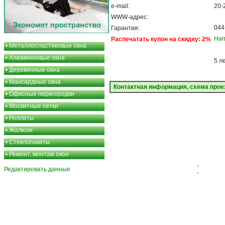
e-mail:
20-
WWW-адрес:
044
Гарантия:
Нап
Распечатать купон на скидку: 2%
•
Металлопластиковые окна
•
Алюминиевые окна
5 л
•
Деревянные окна
•
Мансардные окна
Контактная информация, схема прое
•
Офисные перегородки
•
Москитные сетки
•
Роллеты
•
Жалюзи
•
Стеклопакеты
•
Ремонт, монтаж окон
-
Редактировать данные
-