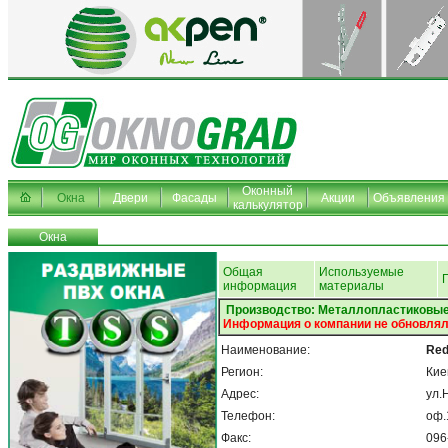
Оконный
Окна
Двери
Фасады
Акции
Объявления
калькулятор
Окна
Общая
Используемые
информация
материалы
Производство: Металлопластиковые
Информация о компании не обновлял
Наименование:
Red
Регион:
Кие
Адрес:
ул.
Телефон:
оф.
Факс:
096