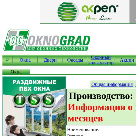
Оконный
Окна
Двери
Фасады
Акции
калькулятор
Окна
Общая информация
Производство:
Информация о к
месяцев
Наименование: