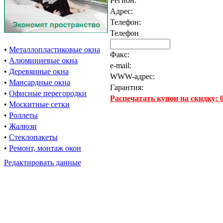
Регион:
Адрес:
Телефон:
Телефон
•
Металлопластиковые окна
Факс:
•
Алюминиевые окна
e-mail:
•
Деревянные окна
WWW-адрес:
•
Мансардные окна
Гарантия:
•
Офисные перегородки
Распечатать купон на скидку:
•
Москитные сетки
•
Роллеты
•
Жалюзи
•
Стеклопакеты
•
Ремонт, монтаж окон
Редактировать данные