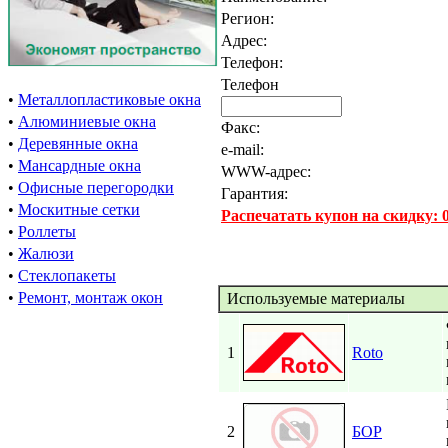
Регион:
Адрес:
Телефон:
Телефон
•
Металлопластиковые окна
•
Алюминиевые окна
Факс:
•
Деревянные окна
e-mail:
•
Мансардные окна
WWW-адрес:
•
Офисные перегородки
Гарантия:
•
Москитные сетки
Распечатать купон на скидку:
•
Роллеты
•
Жалюзи
•
Стеклопакеты
•
Ремонт, монтаж окон
Используемые материалы
1
Roto
2
БОР