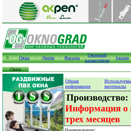
Оконный
Окна
Двери
Фасады
Акции
калькулятор
Окна
Общая
Используем
информация
материалы
Производство:
Информация о 
трех месяцев
Наименование: